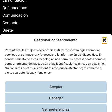
La Fundación
Qué hacemos
Comunicación
Contacto
Únete
Gestionar consentimiento
C/ Santa Engracia, 108. 5º Interior. Izda. 28003
Para ofrecer las mejores experiencias, utilizamos tecnologías como las
cookies para almacenar y/o acceder a la información del dispositivo. El
+34 625 47 42 11
consentimiento de estas tecnologías nos permitirá procesar datos como el
fundacion@fundacionrenovables.org
comportamiento de navegación o las identificaciones únicas en este sitio.
comunicacion@fundacionrenovables.org
No consentir o retirar el consentimiento, puede afectar negativamente a
ciertas características y funciones.
Compensamos la huella de carbono en un
Aceptar
300%. Web 100% impulsada por energías
renovables.
Denegar
Ver preferencias