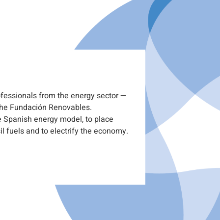
De
ofessionals from the energy sector —
 the Fundación Renovables.
he Spanish energy model, to place
il fuels and to electrify the economy.
pub
yea