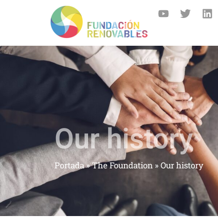
Our history
Portada
»
The Foundation
»
Our history