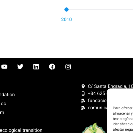
2010
C/ Santa Engracia, 108
+34 625 47 42 11
ndation
fundacion@fundacion
 do
comunicacion@funda
Para ofrecer
om
almacenar y/
tecnologías
identificacio
We offset 
ecological transition
afectar nega
website is