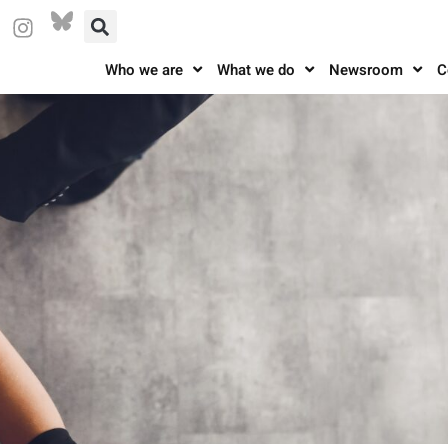
Who we are
What we do
Newsroom
C