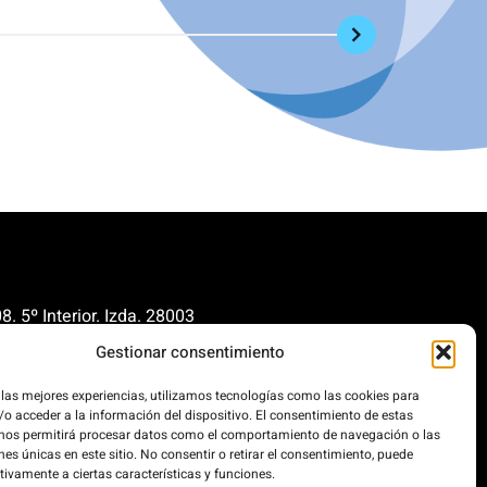
. 5º Interior. Izda. 28003
Gestionar consentimiento
renovables.org
cionrenovables.org
 las mejores experiencias, utilizamos tecnologías como las cookies para
o acceder a la información del dispositivo. El consentimiento de estas
 nos permitirá procesar datos como el comportamiento de navegación o las
nes únicas en este sitio. No consentir o retirar el consentimiento, puede
our carbon footprint by 300%. This
tivamente a ciertas características y funciones.
 powered 100% by renewable