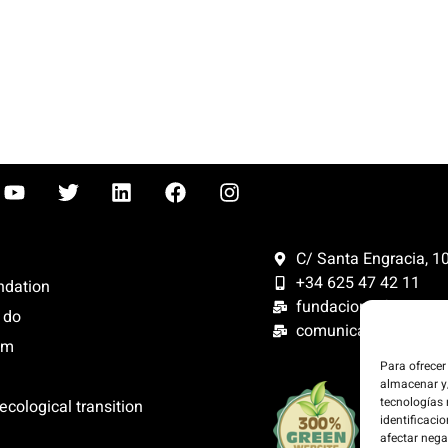
C/ Santa Engracia, 108
+34 625 47 42 11
ndation
fundacion@fundacion
 do
comunicacion@funda
om
Para ofrecer
almacenar y/
We offset 
tecnologías
ecological transition
website is
identificacio
energy.
afectar nega