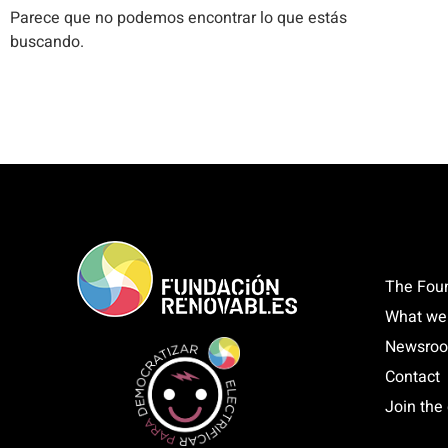
Parece que no podemos encontrar lo que estás
buscando.
The Fou
What we
Newsro
Contact
Join the 