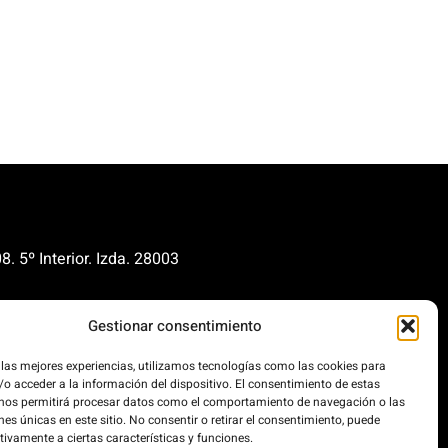
. 5º Interior. Izda. 28003
renovables.org
Gestionar consentimiento
cionrenovables.org
 las mejores experiencias, utilizamos tecnologías como las cookies para
o acceder a la información del dispositivo. El consentimiento de estas
our carbon footprint by 300%. This
 nos permitirá procesar datos como el comportamiento de navegación o las
 powered 100% by renewable
nes únicas en este sitio. No consentir o retirar el consentimiento, puede
tivamente a ciertas características y funciones.