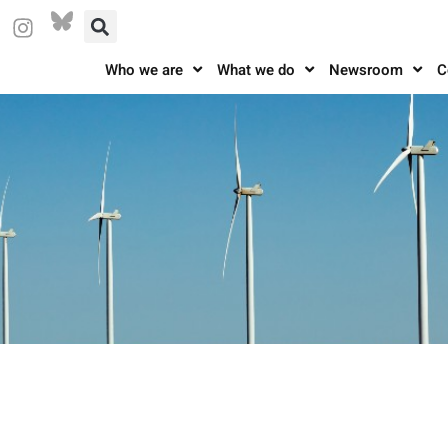
Who we are
What we do
Newsroom
C