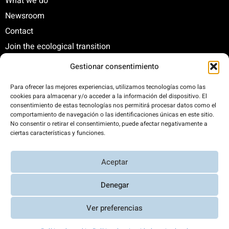
What we do
Newsroom
Contact
Join the ecological transition
Gestionar consentimiento
C/ Santa Engracia, 108. 5º Interior. Izda. 28003
Para ofrecer las mejores experiencias, utilizamos tecnologías como las
cookies para almacenar y/o acceder a la información del dispositivo. El
+34 625 47 42 11
consentimiento de estas tecnologías nos permitirá procesar datos como el
fundacion@fundacionrenovables.org
comportamiento de navegación o las identificaciones únicas en este sitio.
comunicacion@fundacionrenovables.org
No consentir o retirar el consentimiento, puede afectar negativamente a
ciertas características y funciones.
We offset our carbon footprint by 300%. This
Aceptar
website is powered 100% by renewable energy.
Denegar
Ver preferencias
Aviso Legal y Política de Privacidad
|
Transparencia
|
Diseño web