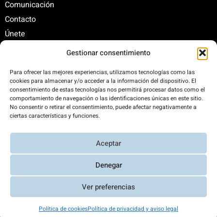
Comunicación
Contacto
Únete
Gestionar consentimiento
C/ Santa Engracia, 108. 5º Interior. Izda. 28003
Para ofrecer las mejores experiencias, utilizamos tecnologías como las
cookies para almacenar y/o acceder a la información del dispositivo. El
+34 625 47 42 11
consentimiento de estas tecnologías nos permitirá procesar datos como el
fundacion@fundacionrenovables.org
comportamiento de navegación o las identificaciones únicas en este sitio.
comunicacion@fundacionrenovables.org
No consentir o retirar el consentimiento, puede afectar negativamente a
ciertas características y funciones.
Compensamos la huella de carbono en un
Aceptar
300%. Web 100% impulsada por energías
renovables.
Denegar
Ver preferencias
Aviso Legal y Política de Privacidad
|
Transparencia
|
Diseño web
Política de cookies
Política de privacidad y aviso legal
Richard Casares