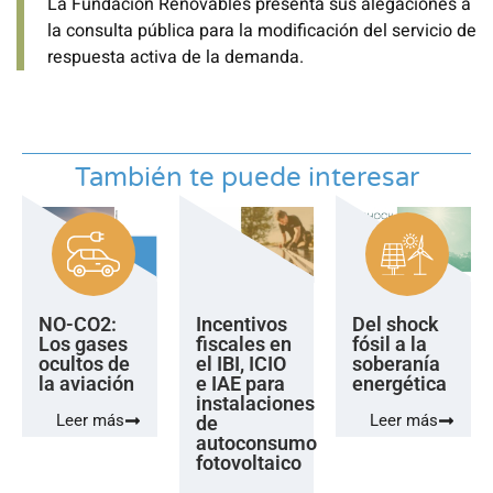
La Fundación Renovables presenta sus alegaciones a
la consulta pública para la modificación del servicio de
respuesta activa de la demanda.
También te puede interesar
NO-CO2:
Incentivos
Del shock
Los gases
fiscales en
fósil a la
ocultos de
el IBI, ICIO
soberanía
la aviación
e IAE para
energética
instalaciones
Leer más
Leer más
de
autoconsumo
fotovoltaico