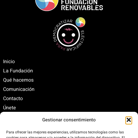
Inicio
La Fundación
Qué hacemos
Comunicación
Contacto
Únete
Gestionar consentimiento
C/ Santa Engracia, 108. 5º Interior. Izda. 28003
Para ofrecer las mejores experiencias, utilizamos tecnologías como las
cookies para almacenar y/o acceder a la información del dispositivo. El