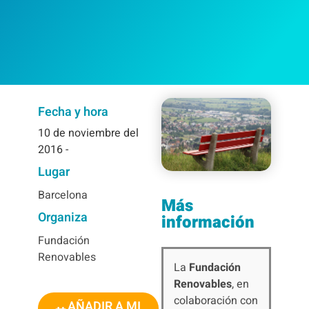
Fecha y hora
10
de noviembre del
2016
-
Lugar
Barcelona
Más
Organiza
información
Fundación
Renovables
La
Fundación
Renovables
, en
colaboración con
AÑADIR A MI