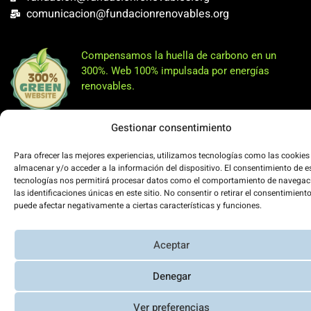
comunicacion@fundacionrenovables.org
Compensamos la huella de carbono en un
300%. Web 100% impulsada por energías
renovables.
Gestionar consentimiento
Aviso Legal y Política de Privacidad
|
Transparencia
|
Diseño web
Para ofrecer las mejores experiencias, utilizamos tecnologías como las cookies
Richard Casares
almacenar y/o acceder a la información del dispositivo. El consentimiento de e
tecnologías nos permitirá procesar datos como el comportamiento de navegac
las identificaciones únicas en este sitio. No consentir o retirar el consentimiento
puede afectar negativamente a ciertas características y funciones.
Aceptar
Denegar
Ver preferencias