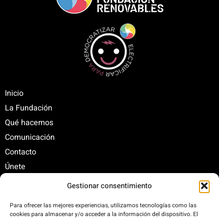
Inicio
La Fundación
Qué hacemos
Comunicación
Contacto
Únete
Gestionar consentimiento
C/ Santa Engracia, 108. 5º Interior. Izda. 28003
Para ofrecer las mejores experiencias, utilizamos tecnologías como las
cookies para almacenar y/o acceder a la información del dispositivo. El
+34 625 47 42 11