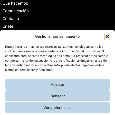
Qué hacemos
Comunicación
Contacto
Únete
Gestionar consentimiento
C/ Santa Engracia, 108. 5º Interior. Izda. 28003
Para ofrecer las mejores experiencias, utilizamos tecnologías como las
cookies para almacenar y/o acceder a la información del dispositivo. El
+34 625 47 42 11
consentimiento de estas tecnologías nos permitirá procesar datos como el
fundacion@fundacionrenovables.org
comportamiento de navegación o las identificaciones únicas en este sitio.
comunicacion@fundacionrenovables.org
No consentir o retirar el consentimiento, puede afectar negativamente a
ciertas características y funciones.
Compensamos la huella de carbono en un
Aceptar
300%. Web 100% impulsada por energías
renovables.
Denegar
Ver preferencias