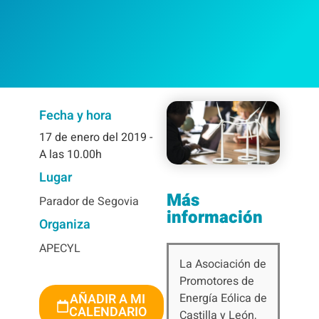
Fecha y hora
17
de enero del 2019
-
A las 10.00h
Lugar
Más
Parador de Segovia
información
Organiza
APECYL
La Asociación de
Promotores de
Energía Eólica de
AÑADIR A MI
CALENDARIO
Castilla y León,