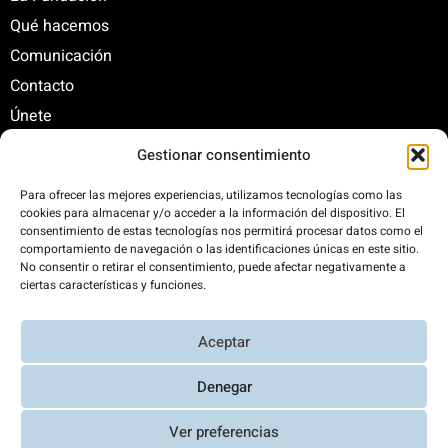
Qué hacemos
Comunicación
Contacto
Únete
Gestionar consentimiento
C/ Santa Engracia, 108. 5º Interior. Izda. 28003
Para ofrecer las mejores experiencias, utilizamos tecnologías como las
cookies para almacenar y/o acceder a la información del dispositivo. El
+34 625 47 42 11
consentimiento de estas tecnologías nos permitirá procesar datos como el
fundacion@fundacionrenovables.org
comportamiento de navegación o las identificaciones únicas en este sitio.
comunicacion@fundacionrenovables.org
No consentir o retirar el consentimiento, puede afectar negativamente a
ciertas características y funciones.
Compensamos la huella de carbono en un
Aceptar
300%. Web 100% impulsada por energías
renovables.
Denegar
Ver preferencias