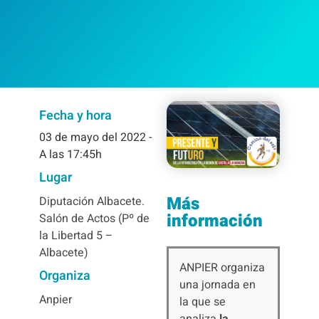
Fecha y hora
03
de mayo del 2022
-
A las 17:45h
Lugar
Más
Diputación Albacete.
información
Salón de Actos (Pº de
la Libertad 5 –
Albacete)
ANPIER organiza
Organiza
una jornada en
Anpier
la que se