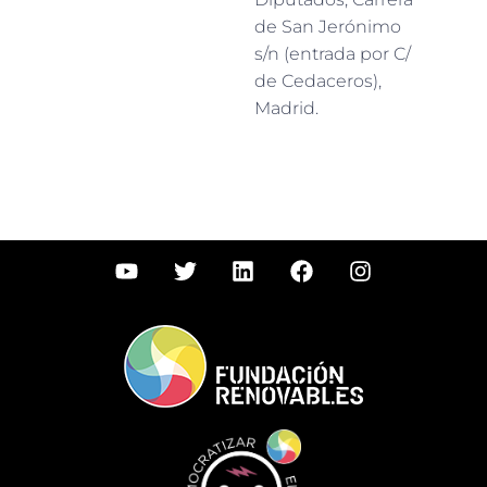
de San Jerónimo
s/n (entrada por C/
de Cedaceros),
Madrid.