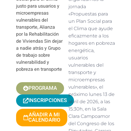
justo para usuarios y
jornada
microempresas
«Propuestas para
vulnerables del
un Plan Social para
transporte, Alianza
el Clima que ayude
por la Rehabilitación
eficazmente a los
de Viviendas Sin dejar
hogares en pobreza
a nadie atrás y Grupo
energética,
de trabajo sobre
usuarios
vulnerabilidad y
vulnerables del
pobreza en transporte
transporte y
microempresas
PROGRAMA
vulnerables», el
próximo lunes 13 de
INSCRIPCIONES
abril de 2026, a las
15:30h, en la Sala
AÑADIR A MI
Clara Campoamor
CALENDARIO
del Congreso de los
Diputados, Carrera