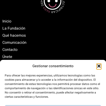
Inicio
La Fundación
Qué hacemos
Comunicación
Contacto
Únete
Gestionar consentimiento
C/ Santa Engracia, 108. 5º Interior. Izda. 28003
Para ofrecer las mejores experiencias, utilizamos tecnologías como las
cookies para almacenar y/o acceder a la información del dispositivo. El
+34 625 47 42 11
consentimiento de estas tecnologías nos permitirá procesar datos como el
fundacion@fundacionrenovables.org
comportamiento de navegación o las identificaciones únicas en este sitio.
comunicacion@fundacionrenovables.org
No consentir o retirar el consentimiento, puede afectar negativamente a
ciertas características y funciones.