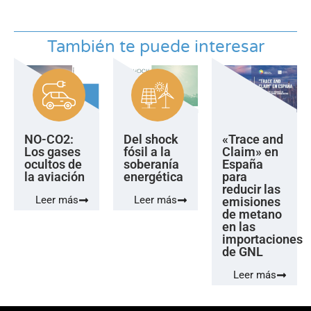
También te puede interesar
NO-CO2:
Del shock
«Trace and
Los gases
fósil a la
Claim» en
ocultos de
soberanía
España
la aviación
energética
para
reducir las
Leer más
Leer más
emisiones
de metano
en las
importaciones
de GNL
Leer más