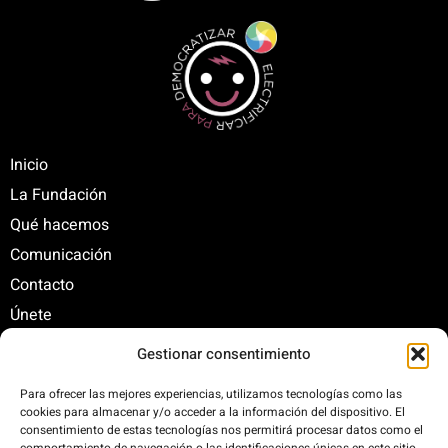
Inicio
La Fundación
Qué hacemos
Comunicación
Contacto
Únete
Gestionar consentimiento
C/ Santa Engracia, 108. 5º Interior. Izda. 28003
Para ofrecer las mejores experiencias, utilizamos tecnologías como las
cookies para almacenar y/o acceder a la información del dispositivo. El
+34 625 47 42 11
consentimiento de estas tecnologías nos permitirá procesar datos como el
fundacion@fundacionrenovables.org