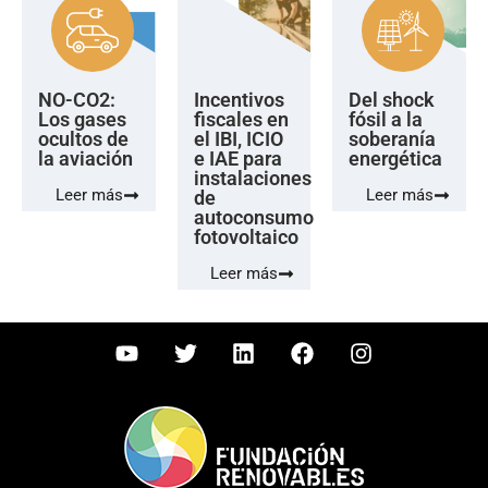
NO-CO2:
Incentivos
Del shock
Los gases
fiscales en
fósil a la
ocultos de
el IBI, ICIO
soberanía
la aviación
e IAE para
energética
instalaciones
Leer más
Leer más
de
autoconsumo
fotovoltaico
Leer más