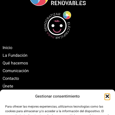
Inicio
La Fundación
Qué hacemos
Comunicación
Contacto
Únete
Gestionar consentimiento
C/ Santa Engracia, 108. 5º Interior. Izda. 28003
Para ofrecer las mejores experiencias, utilizamos tecnologías como las
cookies para almacenar y/o acceder a la información del dispositivo. El
+34 625 47 42 11