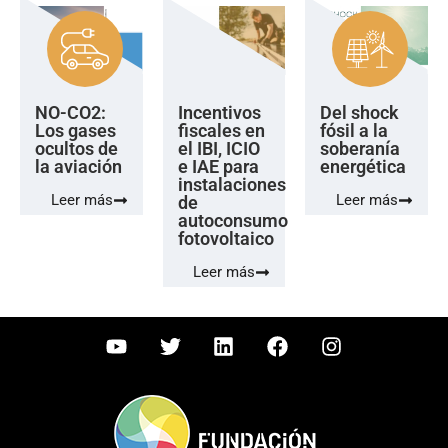
NO-CO2:
Incentivos
Del shock
Los gases
fiscales en
fósil a la
ocultos de
el IBI, ICIO
soberanía
la aviación
e IAE para
energética
instalaciones
Leer más
Leer más
de
autoconsumo
fotovoltaico
Leer más