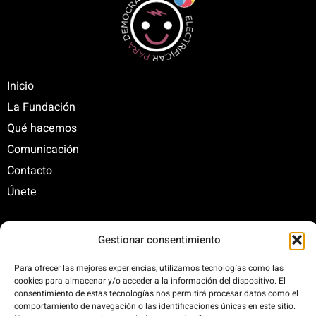
Inicio
La Fundación
Qué hacemos
Comunicación
Contacto
Únete
Gestionar consentimiento
C/ Santa Engracia, 108. 5º Interior. Izda. 28003
+34 625 47 42 11
Para ofrecer las mejores experiencias, utilizamos tecnologías como las
fundacion@fundacionrenovables.org
cookies para almacenar y/o acceder a la información del dispositivo. El
consentimiento de estas tecnologías nos permitirá procesar datos como el
comunicacion@fundacionrenovables.org
comportamiento de navegación o las identificaciones únicas en este sitio.