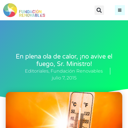
En plena ola de calor, ¡no avive el
fuego, Sr. Ministro!
Editoriales
,
Fundación Renovables
julio 7, 2015