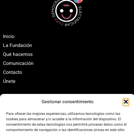
Inicio
La Fundación
Qué hacemos
Comunicación
Contacto
Únete
Gestionar consentimiento
C/ Santa Engracia, 108. 5º Interior. Izda. 28003
+34 625 47 42 11
Para ofrecer las mejores experiencias, utilizamos tecnologías como las
fundacion@fundacionrenovables.org
cookies para almacenar y/o acceder a la información del dispositivo. El
consentimiento de estas tecnologías nos permitirá procesar datos como el
comunicacion@fundacionrenovables.org
comportamiento de navegación o las identificaciones únicas en este sitio.