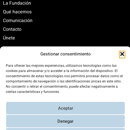
La Fundación
Qué hacemos
Comunicación
Contacto
Únete
Gestionar consentimiento
C/ Santa Engracia, 108. 5º Interior. Izda. 28003
Para ofrecer las mejores experiencias, utilizamos tecnologías como las
+34 625 47 42 11
cookies para almacenar y/o acceder a la información del dispositivo. El
fundacion@fundacionrenovables.org
consentimiento de estas tecnologías nos permitirá procesar datos como el
comunicacion@fundacionrenovables.org
comportamiento de navegación o las identificaciones únicas en este sitio.
No consentir o retirar el consentimiento, puede afectar negativamente a
ciertas características y funciones.
Compensamos la huella de carbono en un
300%. Web 100% impulsada por energías
Aceptar
renovables.
Denegar