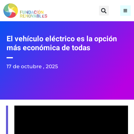
El vehículo eléctrico es la opción
más económica de todas
17 de octubre , 2025