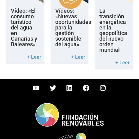
Vídeo: «El
Vídeos:
La
consumo
«Nuevas
transición
turístico
oportunidades
energética
del agua
para la
en la
en
gestión
geopolítica
Canarias y
sostenible
del nuevo
Baleares»
del agua»
orden
mundial
+ Leer
+ Leer
+ Leer