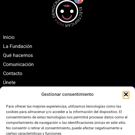
Inicio
La Fundación
Qué hacemos
Comunicación
Contacto
Únete
Gestionar consentimiento
C/ Santa Engracia, 108. 5º Interior. Izda. 28003
Para ofrecer las mejores experiencias, utilizamos tecnologías como las
cookies para almacenar y/o acceder a la información del dispositivo. El
+34 625 47 42 11
consentimiento de estas tecnologías nos permitirá procesar datos como el
fundacion@fundacionrenovables.org
comportamiento de navegación o las identificaciones únicas en este sitio.
comunicacion@fundacionrenovables.org
No consentir o retirar el consentimiento, puede afectar negativamente a
ciertas características y funciones.