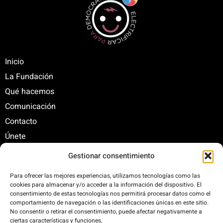
Inicio
La Fundación
Qué hacemos
Comunicación
Contacto
Únete
Gestionar consentimiento
C/ Santa Engracia, 108. 5º Interior. Izda. 28003
Para ofrecer las mejores experiencias, utilizamos tecnologías como las
cookies para almacenar y/o acceder a la información del dispositivo. El
+34 625 47 42 11
consentimiento de estas tecnologías nos permitirá procesar datos como el
fundacion@fundacionrenovables.org
comportamiento de navegación o las identificaciones únicas en este sitio.
comunicacion@fundacionrenovables.org
No consentir o retirar el consentimiento, puede afectar negativamente a
ciertas características y funciones.