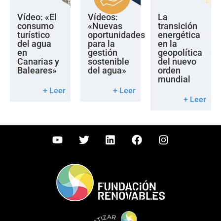
Vídeo: «El
Vídeos:
La
consumo
«Nuevas
transición
turístico
oportunidades
energética
del agua
para la
en la
en
gestión
geopolítica
Canarias y
sostenible
del nuevo
Baleares»
del agua»
orden
mundial
+ Leer
+ Leer
+ Leer