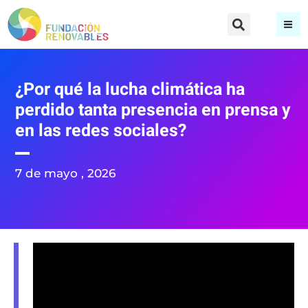
¿Por qué la lucha climática ha
perdido tanta presencia en prensa y
en las redes sociales?
7 de mayo , 2026