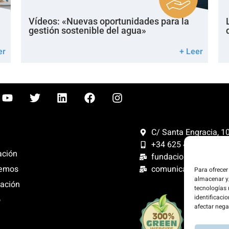
Vídeos: «Nuevas oportunidades para la
gestión sostenible del agua»
er
+ Leer
C/ Santa Engracia, 108
+34 625 47 42 11
ación
fundacion@fundacion
comunicacion@funda
emos
Para ofrecer
almacenar y/
ación
tecnologías
identificacio
o
Compensam
afectar nega
300%. Web
renovables