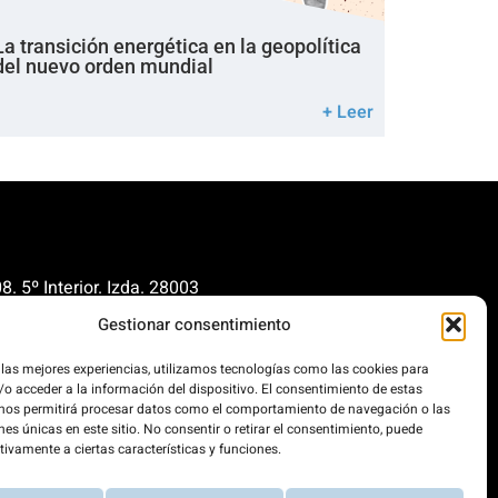
La transición energética en la geopolítica
del nuevo orden mundial
+ Leer
. 5º Interior. Izda. 28003
Gestionar consentimiento
renovables.org
cionrenovables.org
 las mejores experiencias, utilizamos tecnologías como las cookies para
o acceder a la información del dispositivo. El consentimiento de estas
 nos permitirá procesar datos como el comportamiento de navegación o las
nes únicas en este sitio. No consentir o retirar el consentimiento, puede
os la huella de carbono en un
tivamente a ciertas características y funciones.
 100% impulsada por energías
.