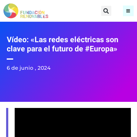
Vídeo: «Las redes eléctricas son
clave para el futuro de #Europa»
6 de junio , 2024