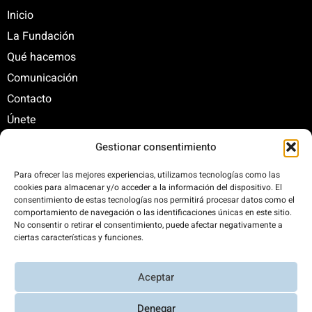
Inicio
La Fundación
Qué hacemos
Comunicación
Contacto
Únete
Gestionar consentimiento
C/ Santa Engracia, 108. 5º Interior. Izda. 28003
Para ofrecer las mejores experiencias, utilizamos tecnologías como las
cookies para almacenar y/o acceder a la información del dispositivo. El
+34 625 47 42 11
consentimiento de estas tecnologías nos permitirá procesar datos como el
fundacion@fundacionrenovables.org
comportamiento de navegación o las identificaciones únicas en este sitio.
comunicacion@fundacionrenovables.org
No consentir o retirar el consentimiento, puede afectar negativamente a
ciertas características y funciones.
Compensamos la huella de carbono en un
Aceptar
300%. Web 100% impulsada por energías
renovables.
Denegar