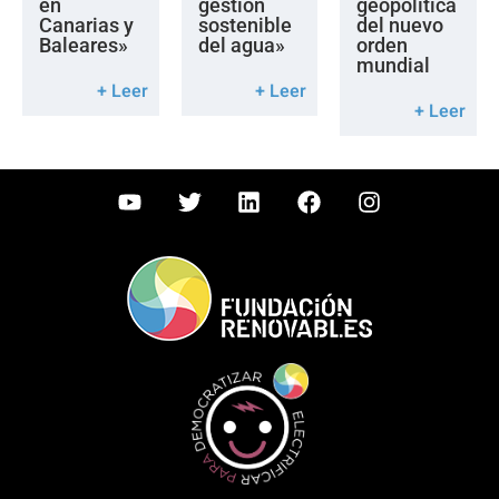
en
gestión
geopolítica
Canarias y
sostenible
del nuevo
Baleares»
del agua»
orden
mundial
+ Leer
+ Leer
+ Leer