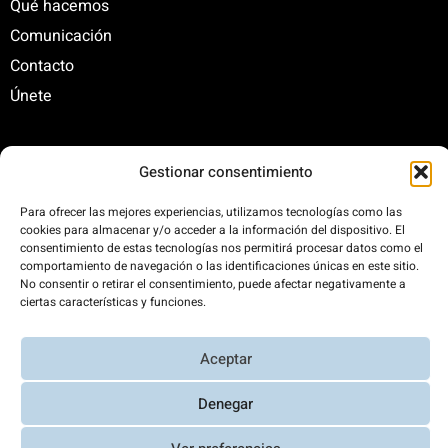
Qué hacemos
Comunicación
Contacto
Únete
Gestionar consentimiento
C/ Santa Engracia, 108. 5º Interior. Izda. 28003
+34 625 47 42 11
Para ofrecer las mejores experiencias, utilizamos tecnologías como las
fundacion@fundacionrenovables.org
cookies para almacenar y/o acceder a la información del dispositivo. El
comunicacion@fundacionrenovables.org
consentimiento de estas tecnologías nos permitirá procesar datos como el
comportamiento de navegación o las identificaciones únicas en este sitio.
No consentir o retirar el consentimiento, puede afectar negativamente a
ciertas características y funciones.
Compensamos la huella de carbono en un
300%. Web 100% impulsada por energías
renovables.
Aceptar
Denegar
Aviso Legal y Política de Privacidad
|
Transparencia
|
Diseño web