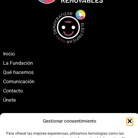
Inicio
La Fundación
Qué hacemos
Comunicación
Contacto
Únete
Gestionar consentimiento
C/ Santa Engracia, 108. 5º Interior. Izda. 28003
+34 625 47 42 11
Para ofrecer las mejores experiencias, utilizamos tecnologías como las