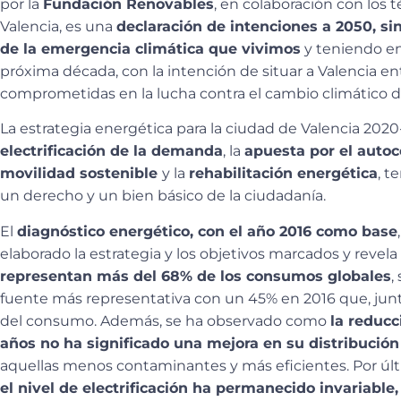
por la
Fundación Renovables
, en colaboración con los
Valencia, es una
declaración de intenciones a 2050, sin
de la emergencia climática que vivimos
y teniendo en
próxima década, con la intención de situar a Valencia en
comprometidas en la lucha contra el cambio climático 
La estrategia energética para la ciudad de Valencia 2020
electrificación de la demanda
, la
apuesta por el aut
movilidad sostenible
y la
rehabilitación energética
, t
un derecho y un bien básico de la ciudadanía.
El
diagnóstico energético, con el año 2016 como base
elaborado la estrategia y los objetivos marcados y revel
representan más del 68% de los consumos globales
,
fuente más representativa con un 45% en 2016 que, junt
del consumo. Además, se ha observado como
la reducc
años no ha significado una mejora en su distribució
aquellas menos contaminantes y más eficientes. Por últ
el nivel de electrificación ha permanecido invariable