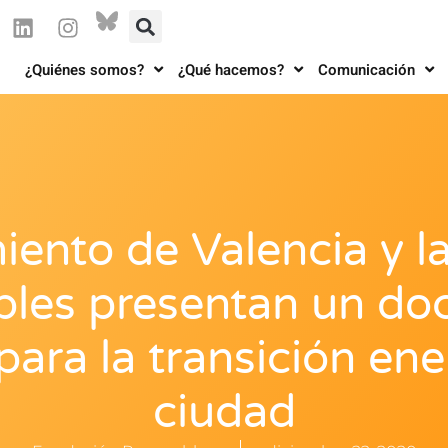
¿Quiénes somos?
¿Qué hacemos?
Comunicación
iento de Valencia y l
les presentan un d
para la transición ene
ciudad