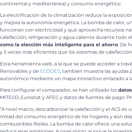
continental y mediterránea) y consumo energético.
La electrificación de la climatización reduce la exposición
y mejora la autonomía energética. La bomba de calor, u
funcionan con electricidad y que aprovecha recursos natu
calefacción, refrigeración y agua caliente durante todo e
como la elección más inteligente para el ahorro
. De h
y 5 veces más eficientes que los sistemas de calefacció
Esta herramienta web, a la que se puede acceder a trav
Renovables y de
ECODES
, también muestra las ayudas p
autonómico mediante un mapa interactivo enlazado a las
Para configurar el comparador, se han utilizado los
datos
MITECO, Eurostat y AFEC y datos de fuentes de pago: P
“A nivel macro, descarbonizar la calefacción y el ACS es 
mitad del consumo energético de los hogares y aún d
combustibles fósiles. La bomba de calor ofrece una soluc
reducir esas emisiones. A nivel micro, aunque la inversió