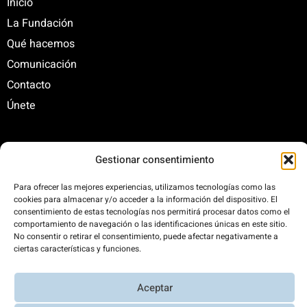
Inicio
La Fundación
Qué hacemos
Comunicación
Contacto
Únete
C/ Santa Engracia, 108. 5º Interior. Izda. 28003
Gestionar consentimiento
+34 625 47 42 11
Para ofrecer las mejores experiencias, utilizamos tecnologías como las
fundacion@fundacionrenovables.org
cookies para almacenar y/o acceder a la información del dispositivo. El
comunicacion@fundacionrenovables.org
consentimiento de estas tecnologías nos permitirá procesar datos como el
comportamiento de navegación o las identificaciones únicas en este sitio.
No consentir o retirar el consentimiento, puede afectar negativamente a
ciertas características y funciones.
Compensamos la huella de carbono en un
300%. Web 100% impulsada por energías
renovables.
Aceptar