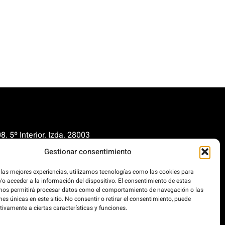
. 5º Interior. Izda. 28003
Gestionar consentimiento
renovables.org
cionrenovables.org
 las mejores experiencias, utilizamos tecnologías como las cookies para
o acceder a la información del dispositivo. El consentimiento de estas
 nos permitirá procesar datos como el comportamiento de navegación o las
nes únicas en este sitio. No consentir o retirar el consentimiento, puede
os la huella de carbono en un
tivamente a ciertas características y funciones.
 100% impulsada por energías
.