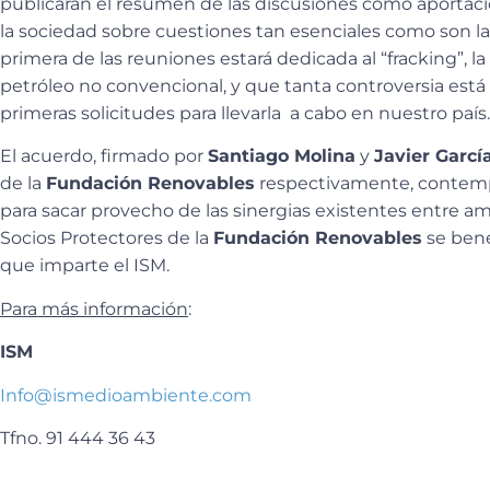
publicarán el resumen de las discusiones como aportac
la sociedad sobre cuestiones tan esenciales como son la
primera de las reuniones estará dedicada al “fracking”, l
petróleo no convencional, y que tanta controversia está
primeras solicitudes para llevarla a cabo en nuestro país.
El acuerdo, firmado por
Santiago Molina
y
Javier Garcí
de la
Fundación Renovables
respectivamente, contempl
para sacar provecho de las sinergias existentes entre am
Socios Protectores de la
Fundación Renovables
se bene
que imparte el ISM.
Para más información
:
ISM
Info@ismedioambiente.com
Tfno. 91 444 36 43