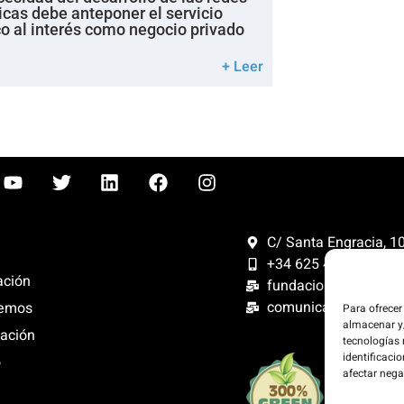
icas debe anteponer el servicio
co al interés como negocio privado
+ Leer
C/ Santa Engracia, 108
+34 625 47 42 11
ación
fundacion@fundacion
comunicacion@funda
emos
Para ofrecer
almacenar y/
ación
tecnologías
identificacio
o
Compensam
afectar nega
300%. Web
renovables