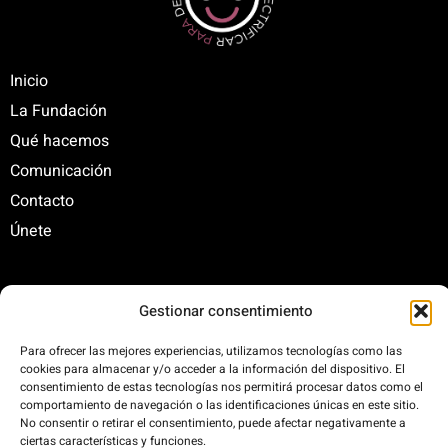
Inicio
La Fundación
Qué hacemos
Comunicación
Contacto
Únete
C/ Santa Engracia, 108. 5º Interior. Izda. 28003
Gestionar consentimiento
+34 625 47 42 11
Para ofrecer las mejores experiencias, utilizamos tecnologías como las
fundacion@fundacionrenovables.org
cookies para almacenar y/o acceder a la información del dispositivo. El
comunicacion@fundacionrenovables.org
consentimiento de estas tecnologías nos permitirá procesar datos como el
comportamiento de navegación o las identificaciones únicas en este sitio.
No consentir o retirar el consentimiento, puede afectar negativamente a
ciertas características y funciones.
Compensamos la huella de carbono en un