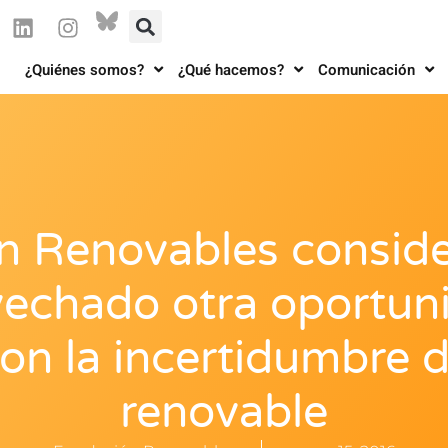
¿Quiénes somos?
¿Qué hacemos?
Comunicación
n Renovables conside
echado otra oportun
on la incertidumbre d
renovable