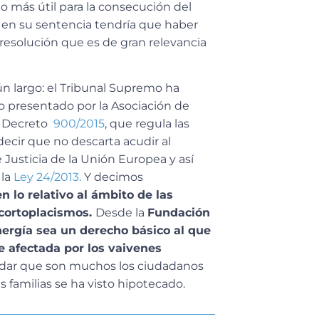
ho más útil para la consecución del
al en su sentencia tendría que haber
esolución que es de gran relevancia
n largo: el Tribunal Supremo ha
o presentado por la Asociación de
l Decreto
900/2015
, que regula las
ecir que no descarta acudir al
 Justicia de la Unión Europea y así
 la
Ley 24/2013.
Y decimos
n lo relativo al ámbito de las
 cortoplacismos.
Desde la
Fundación
ergía sea un derecho básico al que
 afectada por los vaivenes
dar que son muchos los ciudadanos
s familias se ha visto hipotecado.