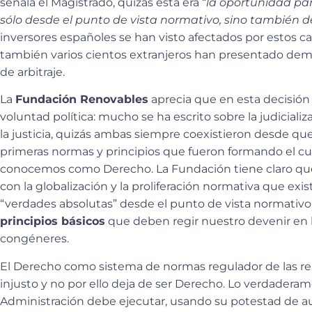
señala el Magistrado, quizás esta era “
la oportunidad par
sólo desde el punto de vista normativo, sino también de
inversores españoles se han visto afectados por estos c
también varios cientos extranjeros han presentado dema
de arbitraje.
La
Fundación Renovables
aprecia que en esta decisión 
voluntad política: mucho se ha escrito sobre la judicializac
la justicia, quizás ambas siempre coexistieron desde que
primeras normas y principios que fueron formando el c
conocemos como Derecho. La Fundación tiene claro qu
con la globalización y la proliferación normativa que exi
“verdades absolutas” desde el punto de vista normativ
principios básicos
que deben regir nuestro devenir en l
congéneres.
El Derecho como sistema de normas regulador de las rel
injusto y no por ello deja de ser Derecho. Lo verdader
Administración debe ejecutar, usando su potestad de au