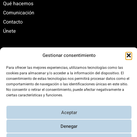
Qué hacemos
Comunicación
Contacto
Únete
C/ Santa Engracia, 108. 5º Interior. Izda. 28003
Gestionar consentimiento
+34 625 47 42 11
Para ofrecer las mejores experiencias, utilizamos tecnologías como las
fundacion@fundacionrenovables.org
cookies para almacenar y/o acceder a la información del dispositivo. El
comunicacion@fundacionrenovables.org
consentimiento de estas tecnologías nos permitirá procesar datos como el
comportamiento de navegación o las identificaciones únicas en este sitio.
No consentir o retirar el consentimiento, puede afectar negativamente a
ciertas características y funciones.
Compensamos la huella de carbono en un
300%. Web 100% impulsada por energías
renovables.
Aceptar
Denegar
Aviso Legal y Política de Privacidad
|
Transparencia
|
Diseño web