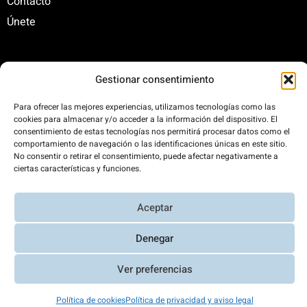
Contacto
Únete
C/ Santa Engracia, 108. 5º Interior. Izda. 28003
Gestionar consentimiento
+34 625 47 42 11
fundacion@fundacionrenovables.org
Para ofrecer las mejores experiencias, utilizamos tecnologías como las
cookies para almacenar y/o acceder a la información del dispositivo. El
comunicacion@fundacionrenovables.org
consentimiento de estas tecnologías nos permitirá procesar datos como el
comportamiento de navegación o las identificaciones únicas en este sitio.
No consentir o retirar el consentimiento, puede afectar negativamente a
Compensamos la huella de carbono en un
ciertas características y funciones.
300%. Web 100% impulsada por energías
renovables.
Aceptar
Denegar
Aviso Legal y Política de Privacidad
|
Transparencia
|
Diseño web
Ver preferencias
Richard Casares
Política de cookies
Política de privacidad y aviso legal