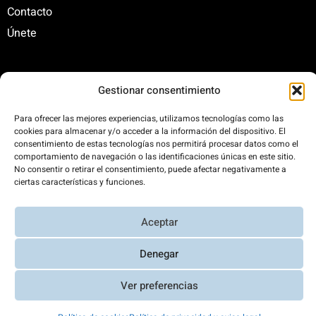
Contacto
Únete
C/ Santa Engracia, 108. 5º Interior. Izda. 28003
Gestionar consentimiento
+34 625 47 42 11
Para ofrecer las mejores experiencias, utilizamos tecnologías como las
fundacion@fundacionrenovables.org
cookies para almacenar y/o acceder a la información del dispositivo. El
comunicacion@fundacionrenovables.org
consentimiento de estas tecnologías nos permitirá procesar datos como el
comportamiento de navegación o las identificaciones únicas en este sitio.
No consentir o retirar el consentimiento, puede afectar negativamente a
Compensamos la huella de carbono en un
ciertas características y funciones.
300%. Web 100% impulsada por energías
renovables.
Aceptar
Denegar
Aviso Legal y Política de Privacidad
|
Transparencia
|
Diseño web
Ver preferencias
Richard Casares