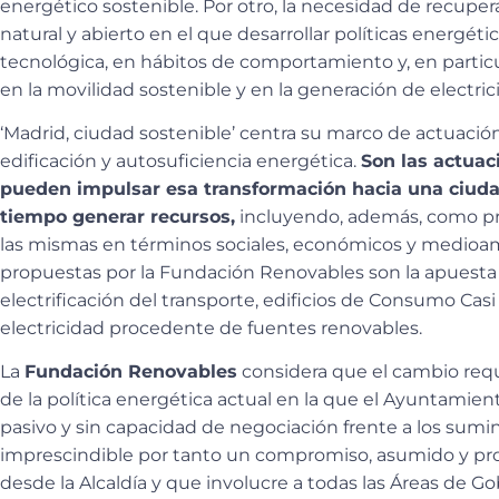
energético sostenible. Por otro, la necesidad de recupera
natural y abierto en el que desarrollar políticas energéti
tecnológica, en hábitos de comportamiento y, en particula
en la movilidad sostenible y en la generación de electri
‘Madrid, ciudad sostenible’ centra su marco de actuación 
edificación y autosuficiencia energética.
Son las actuac
pueden impulsar esa transformación hacia una ciud
tiempo generar recursos,
incluyendo, además, como prin
las mismas en términos sociales, económicos y medioam
propuestas por la Fundación Renovables son la apuesta d
electrificación del transporte, edificios de Consumo Ca
electricidad procedente de fuentes renovables.
La
Fundación Renovables
considera que el cambio req
de la política energética actual en la que el Ayuntami
pasivo y sin capacidad de negociación frente a los sumini
imprescindible por tanto un compromiso, asumido y pr
desde la Alcaldía y que involucre a todas las Áreas de Go