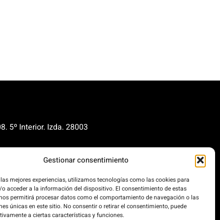
. 5º Interior. Izda. 28003
renovables.org
Gestionar consentimiento
cionrenovables.org
 las mejores experiencias, utilizamos tecnologías como las cookies para
o acceder a la información del dispositivo. El consentimiento de estas
os la huella de carbono en un
 nos permitirá procesar datos como el comportamiento de navegación o las
 100% impulsada por energías
nes únicas en este sitio. No consentir o retirar el consentimiento, puede
.
tivamente a ciertas características y funciones.