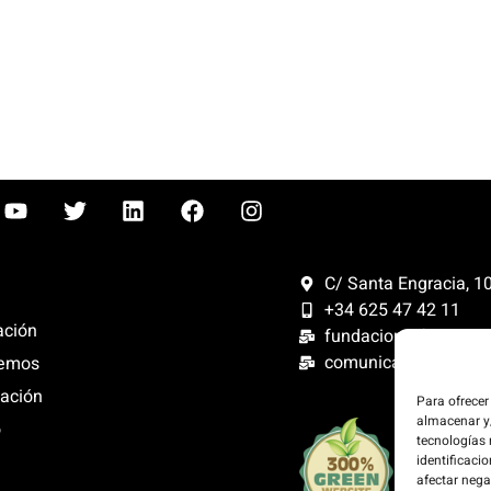
C/ Santa Engracia, 108
+34 625 47 42 11
ación
fundacion@fundacion
comunicacion@funda
emos
ación
Para ofrecer
almacenar y/
o
Compensam
tecnologías
300%. Web
identificacio
renovables
afectar nega