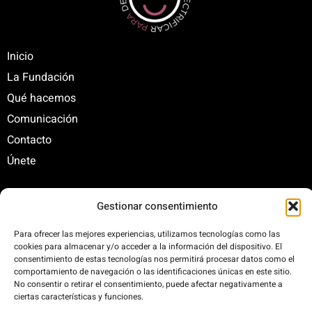
Inicio
La Fundación
Qué hacemos
Comunicación
Contacto
Únete
Gestionar consentimiento
C/ Santa Engracia, 108. 5º Interior. Izda. 28003
+34 625 47 42 11
Para ofrecer las mejores experiencias, utilizamos tecnologías como las
fundacion@fundacionrenovables.org
cookies para almacenar y/o acceder a la información del dispositivo. El
consentimiento de estas tecnologías nos permitirá procesar datos como el
comunicacion@fundacionrenovables.org
comportamiento de navegación o las identificaciones únicas en este sitio.
No consentir o retirar el consentimiento, puede afectar negativamente a
ciertas características y funciones.
Compensamos la huella de carbono en un