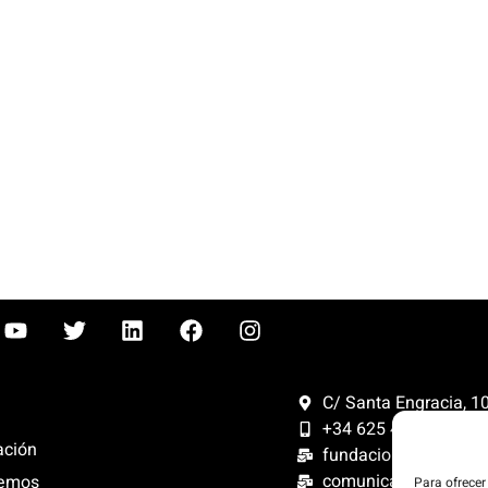
C/ Santa Engracia, 108
+34 625 47 42 11
ación
fundacion@fundacion
comunicacion@funda
emos
Para ofrecer