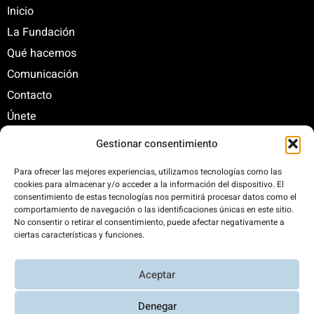
Inicio
La Fundación
Qué hacemos
Comunicación
Contacto
Únete
Gestionar consentimiento
C/ Santa Engracia, 108. 5º Interior. Izda. 28003
Para ofrecer las mejores experiencias, utilizamos tecnologías como las
cookies para almacenar y/o acceder a la información del dispositivo. El
+34 625 47 42 11
consentimiento de estas tecnologías nos permitirá procesar datos como el
fundacion@fundacionrenovables.org
comportamiento de navegación o las identificaciones únicas en este sitio.
comunicacion@fundacionrenovables.org
No consentir o retirar el consentimiento, puede afectar negativamente a
ciertas características y funciones.
Compensamos la huella de carbono en un
Aceptar
300%. Web 100% impulsada por energías
renovables.
Denegar