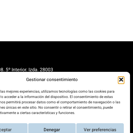
. 5º Interior. Izda. 28003
Gestionar consentimiento
renovables.org
cionrenovables.org
 las mejores experiencias, utilizamos tecnologías como las cookies para
o acceder a la información del dispositivo. El consentimiento de estas
 nos permitirá procesar datos como el comportamiento de navegación o las
nes únicas en este sitio. No consentir o retirar el consentimiento, puede
os la huella de carbono en un
tivamente a ciertas características y funciones.
 100% impulsada por energías
.
ceptar
Denegar
Ver preferencias