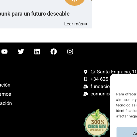
punk para un futuro deseable
Leer más
C/ Santa Engracia, 108
+34 625 47 42 11
ación
fundacion@fundacion
comunicacion@funda
emos
Para ofrecer
almacenar y/
ación
tecnologías
identificacio
o
Compensam
afectar nega
300%. Web
renovables
A