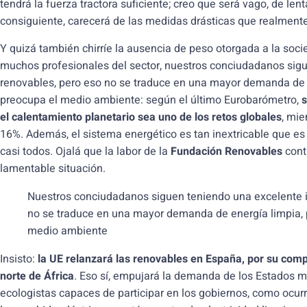
tendrá la fuerza tractora suficiente; creo que será vago, de len
consiguiente, carecerá de las medidas drásticas que realmente
Y quizá también chirríe la ausencia de peso otorgada a la soc
muchos profesionales del sector, nuestros conciudadanos sig
renovables, pero eso no se traduce en una mayor demanda de 
preocupa el medio ambiente: según el último Eurobarómetro,
s
el calentamiento planetario sea uno de los retos globales
, mie
16%. Además, el sistema energético es tan inextricable que es
casi todos. Ojalá que la labor de la
Fundación Renovables
cont
lamentable situación.
Nuestros conciudadanos siguen teniendo una excelente 
no se traduce en una mayor demanda de energía limpia, 
medio ambiente
Insisto:
la UE relanzará las renovables en España, por su compe
norte de África
. Eso sí, empujará la demanda de los Estados 
ecologistas capaces de participar en los gobiernos, como ocu