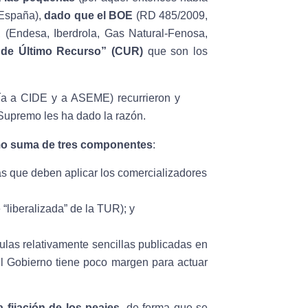
 España),
dado que el BOE
(RD 485/2009,
A
(Endesa, Iberdrola, Gas Natural-Fenosa,
 de Último Recurso” (CUR)
que son los
ía a CIDE y a ASEME) recurrieron y
Supremo les ha dado la razón.
mo suma de tres componentes
:
as que deben aplicar los comercializadores
 “liberalizada” de la TUR); y
ulas relativamente sencillas publicadas en
l Gobierno tiene poco margen para actuar
a fijación de los peajes
, de forma que se