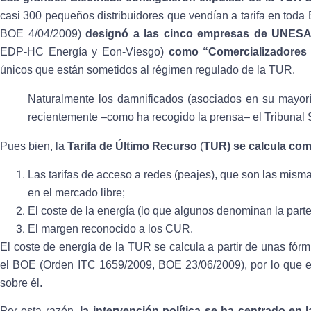
casi 300 pequeños distribuidores que vendían a tarifa en toda
BOE 4/04/2009)
designó a las cinco empresas de UNES
EDP-HC Energía y Eon-Viesgo)
como “Comercializadores
únicos que están sometidos al régimen regulado de la TUR.
Naturalmente los damnificados (asociados en su mayor
recientemente –como ha recogido la prensa– el Tribunal 
Pues bien, la
Tarifa de Último Recurso
(
TUR) se calcula co
Las tarifas de acceso a redes (peajes), que son las mism
en el mercado libre;
El coste de la energía (lo que algunos denominan la parte
El margen reconocido a los CUR.
El coste de energía de la TUR se calcula a partir de unas fórm
el BOE (Orden ITC 1659/2009, BOE 23/06/2009), por lo que e
sobre él.
Por esta razón,
la intervención política se ha centrado en l