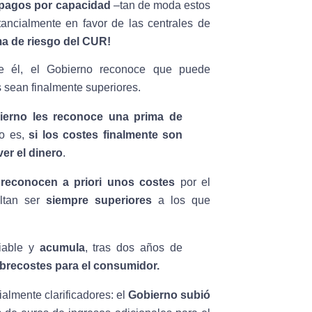
 pagos por capacidad
–tan de moda estos
ncialmente en favor de las centrales de
ma de riesgo del CUR!
te él, el Gobierno reconoce que puede
 sean finalmente superiores.
ierno les reconoce una prima de
to es,
si
los costes finalmente son
er el dinero
.
s reconocen
a priori
unos costes
por el
ultan ser
siempre superiores
a los que
ciable y
acumula
, tras dos años de
obrecostes para el consumidor.
almente clarificadores: el
Gobierno subió