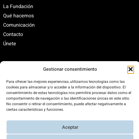
La Fundación
Qué hacemos
Comunicación
Contacto
Únete
C/ Santa Engracia, 108. 5º Interior. Izda. 28003
Gestionar consentimiento
+34 625 47 42 11
Para ofrecer las mejores experiencias, utilizamos tecnologías como las
fundacion@fundacionrenovables.org
cookies para almacenar y/o acceder a la información del dispositivo. El
comunicacion@fundacionrenovables.org
consentimiento de estas tecnologías nos permitirá procesar datos como el
comportamiento de navegación o las identificaciones únicas en este sitio.
No consentir o retirar el consentimiento, puede afectar negativamente a
Compensamos la huella de carbono en un
ciertas características y funciones.
300%. Web 100% impulsada por energías
renovables.
Aceptar