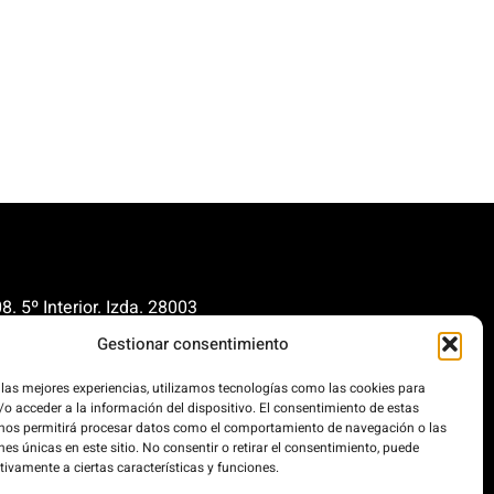
. 5º Interior. Izda. 28003
Gestionar consentimiento
renovables.org
cionrenovables.org
 las mejores experiencias, utilizamos tecnologías como las cookies para
o acceder a la información del dispositivo. El consentimiento de estas
 nos permitirá procesar datos como el comportamiento de navegación o las
nes únicas en este sitio. No consentir o retirar el consentimiento, puede
os la huella de carbono en un
tivamente a ciertas características y funciones.
 100% impulsada por energías