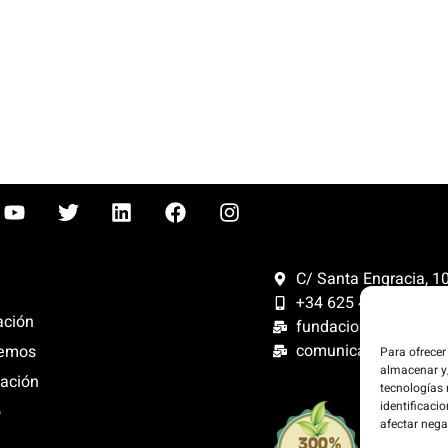
C/ Santa Engracia, 108
+34 625 47 42 11
ación
fundacion@fundacion
comunicacion@funda
emos
Para ofrecer
almacenar y/
ación
tecnologías
identificacio
o
Compensam
afectar nega
300%. Web