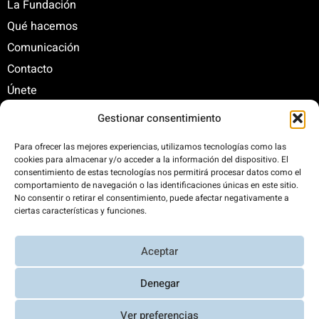
La Fundación
Qué hacemos
Comunicación
Contacto
Únete
Gestionar consentimiento
C/ Santa Engracia, 108. 5º Interior. Izda. 28003
Para ofrecer las mejores experiencias, utilizamos tecnologías como las
cookies para almacenar y/o acceder a la información del dispositivo. El
+34 625 47 42 11
consentimiento de estas tecnologías nos permitirá procesar datos como el
fundacion@fundacionrenovables.org
comportamiento de navegación o las identificaciones únicas en este sitio.
comunicacion@fundacionrenovables.org
No consentir o retirar el consentimiento, puede afectar negativamente a
ciertas características y funciones.
Compensamos la huella de carbono en un
Aceptar
300%. Web 100% impulsada por energías
renovables.
Denegar
Ver preferencias