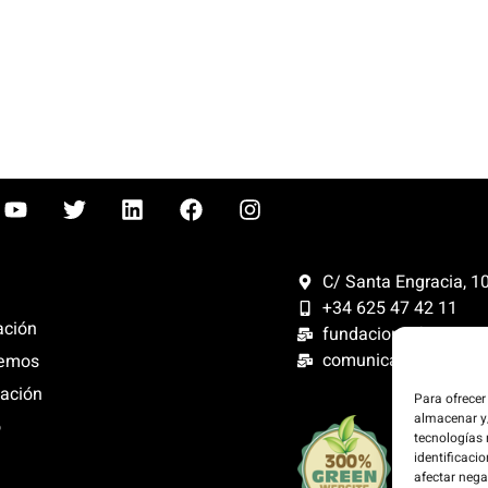
C/ Santa Engracia, 108
+34 625 47 42 11
ación
fundacion@fundacion
comunicacion@funda
emos
ación
Para ofrecer
almacenar y/
o
Compensam
tecnologías
300%. Web
identificacio
renovables
afectar nega