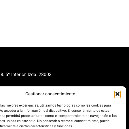
. 5º Interior. Izda. 28003
renovables.org
Gestionar consentimiento
cionrenovables.org
 las mejores experiencias, utilizamos tecnologías como las cookies para
o acceder a la información del dispositivo. El consentimiento de estas
os la huella de carbono en un
 nos permitirá procesar datos como el comportamiento de navegación o las
 100% impulsada por energías
nes únicas en este sitio. No consentir o retirar el consentimiento, puede
.
tivamente a ciertas características y funciones.