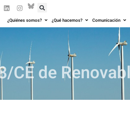
¿Quiénes somos?
¿Qué hacemos?
Comunicación
28/CE de Renovab