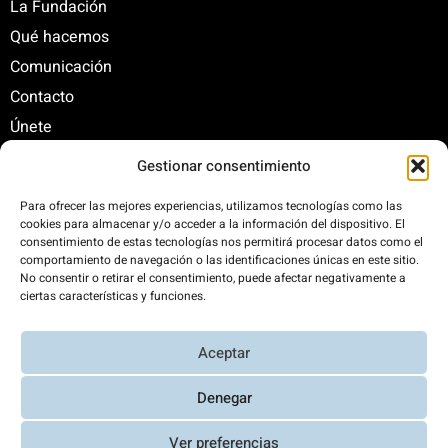
La Fundación
Qué hacemos
Comunicación
Contacto
Únete
Gestionar consentimiento
C/ Santa Engracia, 108. 5º Interior. Izda. 28003
Para ofrecer las mejores experiencias, utilizamos tecnologías como las
cookies para almacenar y/o acceder a la información del dispositivo. El
+34 625 47 42 11
consentimiento de estas tecnologías nos permitirá procesar datos como el
fundacion@fundacionrenovables.org
comportamiento de navegación o las identificaciones únicas en este sitio.
comunicacion@fundacionrenovables.org
No consentir o retirar el consentimiento, puede afectar negativamente a
ciertas características y funciones.
Compensamos la huella de carbono en un
Aceptar
300%. Web 100% impulsada por energías
renovables.
Denegar
Ver preferencias