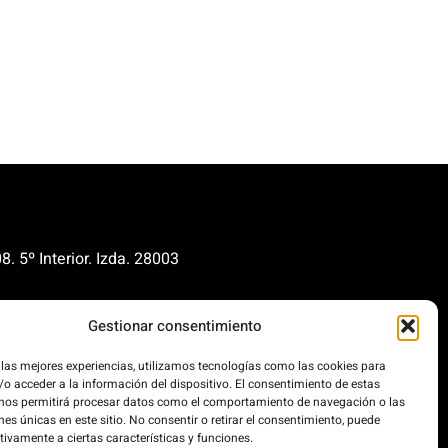
. 5º Interior. Izda. 28003
renovables.org
Gestionar consentimiento
cionrenovables.org
 las mejores experiencias, utilizamos tecnologías como las cookies para
o acceder a la información del dispositivo. El consentimiento de estas
os la huella de carbono en un
 nos permitirá procesar datos como el comportamiento de navegación o las
 100% impulsada por energías
nes únicas en este sitio. No consentir o retirar el consentimiento, puede
.
tivamente a ciertas características y funciones.