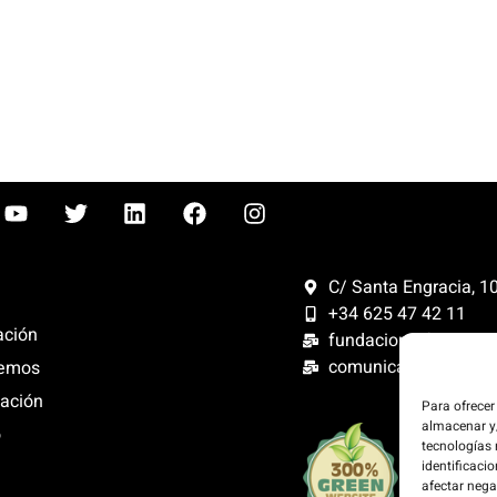
C/ Santa Engracia, 108
+34 625 47 42 11
ación
fundacion@fundacion
comunicacion@funda
emos
ación
Para ofrecer
almacenar y/
o
Compensam
tecnologías
300%. Web
identificacio
renovables
afectar nega