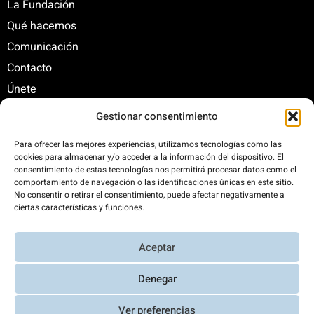
La Fundación
Qué hacemos
Comunicación
Contacto
Únete
Gestionar consentimiento
C/ Santa Engracia, 108. 5º Interior. Izda. 28003
Para ofrecer las mejores experiencias, utilizamos tecnologías como las
cookies para almacenar y/o acceder a la información del dispositivo. El
+34 625 47 42 11
consentimiento de estas tecnologías nos permitirá procesar datos como el
fundacion@fundacionrenovables.org
comportamiento de navegación o las identificaciones únicas en este sitio.
comunicacion@fundacionrenovables.org
No consentir o retirar el consentimiento, puede afectar negativamente a
ciertas características y funciones.
Compensamos la huella de carbono en un
Aceptar
300%. Web 100% impulsada por energías
renovables.
Denegar
Ver preferencias