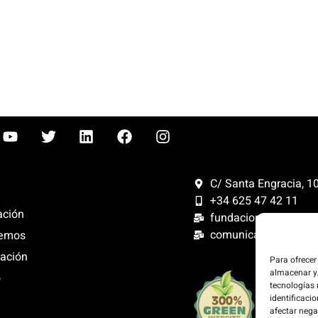
C/ Santa Engracia, 108
+34 625 47 42 11
ación
fundacion@fundacion
comunicacion@funda
emos
ación
Para ofrecer
almacenar y/
o
Compensam
tecnologías
300%. Web
identificacio
renovables
afectar nega